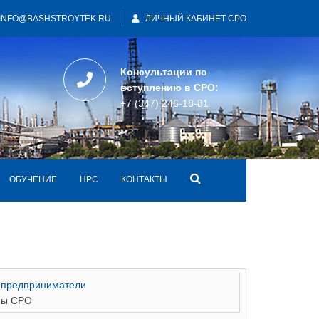
INFO@BASHSTROYTEK.RU
ЛИЧНЫЙ КАБИНЕТ СРО
Консультации по
вступлению в СРО:
+7 (347) 246-18-81
ОБУЧЕНИЕ
НРС
КОНТАКТЫ
 предприниматели
ны СРО