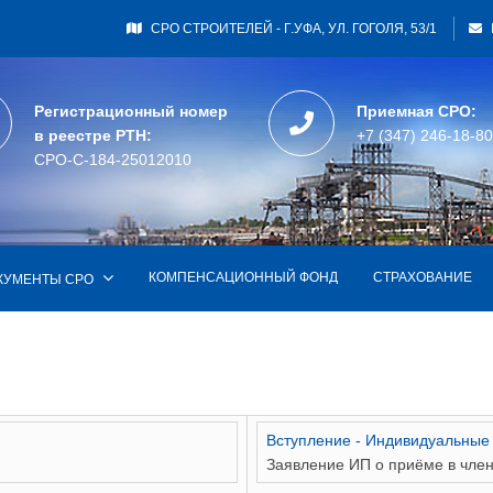
СРО СТРОИТЕЛЕЙ - Г.УФА, УЛ. ГОГОЛЯ, 53/1
Регистрационный номер
Приемная СРО:
в реестре РТН:
+7 (347) 246-18-80
СРО-С-184-25012010
КОМПЕНСАЦИОННЫЙ ФОНД
СТРАХОВАНИЕ
КУМЕНТЫ СРО
Вступление - Индивидуальные
Заявление ИП о приёме в чле